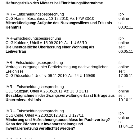
Haftungsrisiko des Mieters bei Einrichtungsübernahme
IMR – Entscheidungsbesprechung
ibr-
OLG Hamm, Beschluss v. 13.12.2010, Az: I-7W 33/10
online
Mieterkündigung: Aufgabe des Nutzungswillens und Frist als
seit
Kenntnis
03.02.11
IMR-Entscheidungsbesprechung
ibr-
OLG Koblenz, Urteil v. 15.09.2010, Az: 1 U 63/10
online
Die unentgeltliche Überlassung einer Wohnung als
seit
Leihvertrag
06.05.11
IMR - Entscheidungsbesprechung
ibr-
Vertragsauslegung unter Berücksichtigung nachvertraglicher
online
Ereignisse
seit
OLG Düsseldorf, Urteil v. 09.11.2010, Az: 24 U 169/09
17.05.11
IMR – Entscheidungsbesprechung
ibr-
OLG Stuttgart, Urteil v. 26.05.2011, Az: 13 U 23/11
online
Beschlagnahme in der Zwangsverwaltung erfasst Erträge aus
seit
Untermietverhältnis
10.10.11
IMR – Entscheidungsbesprechung
ibr-
OLG Celle, Urteil v. 22.03.2012, Az: 2 U 127/11
online
Minderung und Aufrechnungsausschluss im Pachtvertrag?
seit
Kann der Pächter zur Inventarerhaltung und
11.04.12
Inventarersetzung verpflichtet werden?