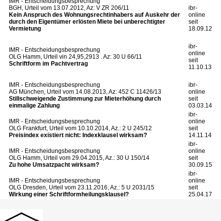
IMR - Entscheidungsbesprechung
BGH, Urteil vom 13.07.2012, Az: V ZR 206/11
ibr-
Kein Anspruch des Wohnungsrechtinhabers auf Auskehr der
online
durch den Eigentümer erlösten Miete bei unberechtigter
seit
Vermietung
18.09.12
ibr-
IMR - Entscheidungsbesprechung
online
OLG Hamm, Urteil vin 24,95,2913 . Az: 30 U 66/11
seit
Schriftform im Pachtvertrag
11.10.13
IMR - Entscheidungsbesprechung
ibr-
AG München, Urteil vom 14.08.2013, Az: 452 C 11426/13
online
Stillschweigende Zustimmung zur Mieterhöhung durch
seit
einmalige Zahlung
03.03.14
ibr-
IMR - Entscheidungsbesprechung
online
OLG Frankfurt, Urteil vom 10.10.2014, Az.: 2 U 245/12
seit
Preisindex existiert nicht: Indexklausel wirksam?
14.11.14
ibr-
IMR - Entscheidungsbesprechung
online
OLG Hamm, Urteil vom 29.04.2015, Az.: 30 U 150/14
seit
Zu hohe Umsatzpacht wirksam?
30.09.15
ibr-
IMR - Entscheidungsbesprechung
online
OLG Dresden, Urteil vom 23.11.2016, Az.: 5 U 2031/15
seit
Wirkung einer Schriftformheilungsklausel?
25.04.17